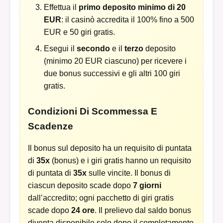
Effettua il
primo deposito minimo di 20
EUR
: il casinò accredita il 100% fino a 500
EUR e 50 giri gratis.
Esegui il
secondo
e il
terzo
deposito
(minimo 20 EUR ciascuno) per ricevere i
due bonus successivi e gli altri 100 giri
gratis.
Condizioni Di Scommessa E
Scadenze
Il bonus sul deposito ha un requisito di puntata
di
35x
(bonus) e i giri gratis hanno un requisito
di puntata di
35x
sulle vincite. Il bonus di
ciascun deposito scade dopo
7 giorni
dall’accredito; ogni pacchetto di giri gratis
scade dopo
24 ore
. Il prelievo dal saldo bonus
diventa disponibile solo dopo il completamento