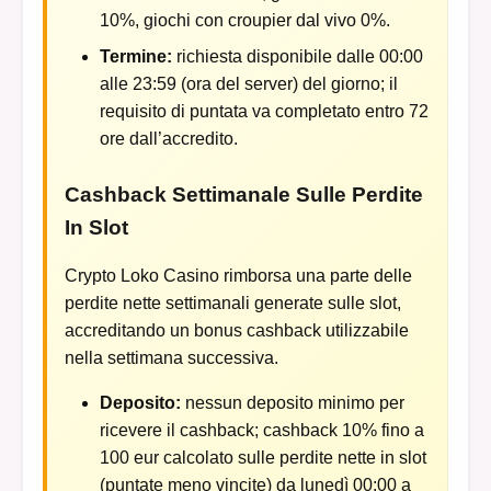
10%, giochi con croupier dal vivo 0%.
Termine:
richiesta disponibile dalle 00:00
alle 23:59 (ora del server) del giorno; il
requisito di puntata va completato entro 72
ore dall’accredito.
Cashback Settimanale Sulle Perdite
In Slot
Crypto Loko Casino rimborsa una parte delle
perdite nette settimanali generate sulle slot,
accreditando un bonus cashback utilizzabile
nella settimana successiva.
Deposito:
nessun deposito minimo per
ricevere il cashback; cashback 10% fino a
100 eur calcolato sulle perdite nette in slot
(puntate meno vincite) da lunedì 00:00 a