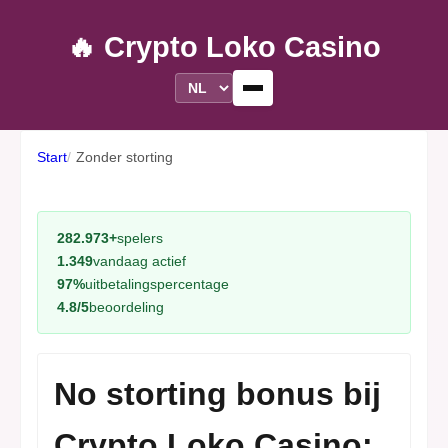
🔥 Crypto Loko Casino
Start
Zonder storting
282.973+
spelers
1.349
vandaag actief
97%
uitbetalingspercentage
4.8/5
beoordeling
No storting bonus bij
Crypto Loko Casino: