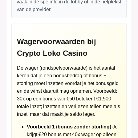
vaak in de spelinfo in de lobby of in de helptekst
van de provider.
Wagervoorwaarden bij
Crypto Loko Casino
De wager (rondspelvoorwaarde) is het aantal
keren dat je een bonusbedrag of bonus +
storting moet inzetten voordat je het bonusgeld
en de winst daaruit mag opnemen. Voorbeeld:
30x op een bonus van €50 betekent €1.500
totale inzet; inzetten en verliezen tellen mee als
inzet, maar dat maakt je saldo lager.
Voorbeeld 1 (bonus zonder storting)
Je
krijgt €20 bonus met 40x wager op alleen