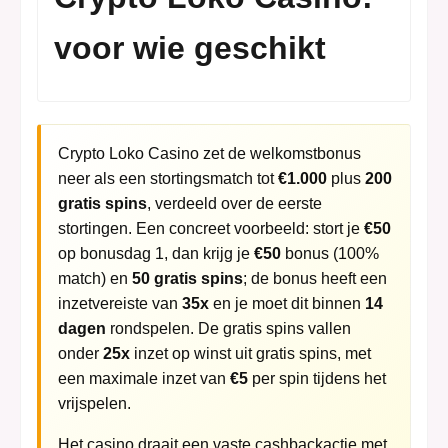
voor wie geschikt
Crypto Loko Casino zet de welkomstbonus
neer als een stortingsmatch tot
€1.000
plus
200
gratis spins
, verdeeld over de eerste
stortingen. Een concreet voorbeeld: stort je
€50
op bonusdag 1, dan krijg je
€50
bonus (100%
match) en
50 gratis spins
; de bonus heeft een
inzetvereiste van
35x
en je moet dit binnen
14
dagen
rondspelen. De gratis spins vallen
onder
25x
inzet op winst uit gratis spins, met
een maximale inzet van
€5
per spin tijdens het
vrijspelen.
Het casino draait een vaste cashbackactie met