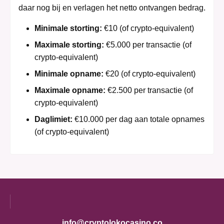
daar nog bij en verlagen het netto ontvangen bedrag.
Minimale storting:
€10 (of crypto-equivalent)
Maximale storting:
€5.000 per transactie (of
crypto-equivalent)
Minimale opname:
€20 (of crypto-equivalent)
Maximale opname:
€2.500 per transactie (of
crypto-equivalent)
Daglimiet:
€10.000 per dag aan totale opnames
(of crypto-equivalent)
info@cryptolokocasino.co