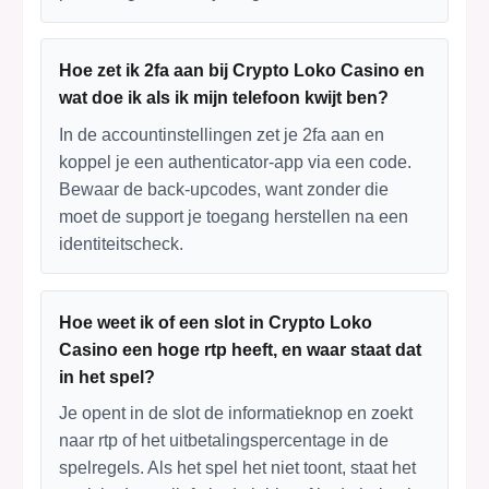
Hoe zet ik 2fa aan bij Crypto Loko Casino en
wat doe ik als ik mijn telefoon kwijt ben?
In de accountinstellingen zet je 2fa aan en
koppel je een authenticator-app via een code.
Bewaar de back-upcodes, want zonder die
moet de support je toegang herstellen na een
identiteitscheck.
Hoe weet ik of een slot in Crypto Loko
Casino een hoge rtp heeft, en waar staat dat
in het spel?
Je opent in de slot de informatieknop en zoekt
naar rtp of het uitbetalingspercentage in de
spelregels. Als het spel het niet toont, staat het