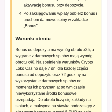
aktywację bonusu przy depozycie.
Po zaksięgowaniu wpłaty odbierz bonus i
uruchom darmowe spiny w zakładce
„Bonus”.
Warunki obrotu
Bonus od depozytu ma wymóg obrotu x35, a
wygrane z darmowych spinów mają wymóg
obrotu x40. Na spełnienie warunków Crypto
Loko Casino daje 7 dni dla każdej części
bonusu od depozytu oraz 72 godziny na
wykorzystanie darmowych spinów od
momentu ich przyznania; po tym czasie
niewykorzystane środki bonusowe
przepadają. Do obrotu liczą się zakłady na
slotach, a maksymalna stawka podczas gry z