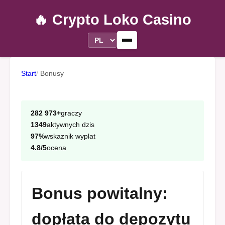
🔥 Crypto Loko Casino
Start
Bonusy
282 973+
graczy
1349
aktywnych dzis
97%
wskaznik wyplat
4.8/5
ocena
Bonus powitalny:
dopłata do depozytu