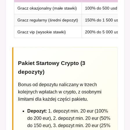
Gracz okazjonalny (małe stawki)
100% do 500 usd + 50 d
Gracz regularny (średni depozyt)
150% do 1 500 usd + 10
Gracz vip (wysokie stawki)
200% do 5 000 usd + 2
Pakiet Startowy Crypto (3
depozyty)
Bonus od depozytu naliczany w trzech
kolejnych wpłatach w crypto, z osobnymi
limitami dla każdej części pakietu.
Depozyt:
1. depozyt min. 20 eur (100%
do 200 eur), 2. depozyt min. 20 eur (50%
do 150 eur), 3. depozyt min. 20 eur (25%