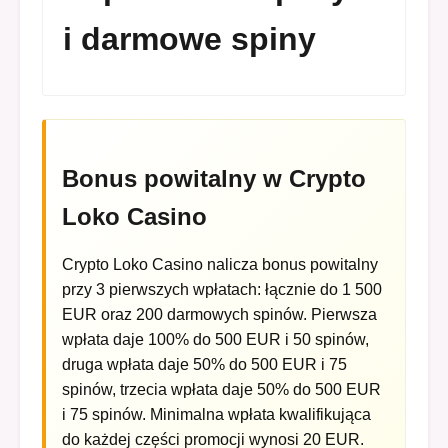
i darmowe spiny
Bonus powitalny w Crypto
Loko Casino
Crypto Loko Casino nalicza bonus powitalny
przy 3 pierwszych wpłatach: łącznie do 1 500
EUR oraz 200 darmowych spinów. Pierwsza
wpłata daje 100% do 500 EUR i 50 spinów,
druga wpłata daje 50% do 500 EUR i 75
spinów, trzecia wpłata daje 50% do 500 EUR
i 75 spinów. Minimalna wpłata kwalifikująca
do każdej części promocji wynosi 20 EUR.