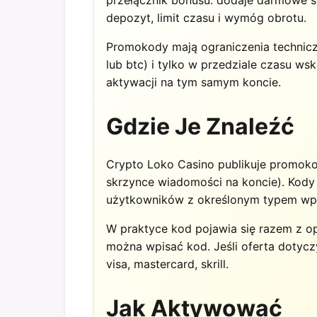
przełącznik bonusu: dodaje darmowe s
depozyt, limit czasu i wymóg obrotu.
Promokody mają ograniczenia technicz
lub btc) i tylko w przedziale czasu ws
aktywacji na tym samym koncie.
Gdzie Je Znaleźć
Crypto Loko Casino publikuje promoko
skrzynce wiadomości na koncie). Kody t
użytkowników z określonym typem wpła
W praktyce kod pojawia się razem z opis
można wpisać kod. Jeśli oferta dotyczy
visa, mastercard, skrill.
Jak Aktywować