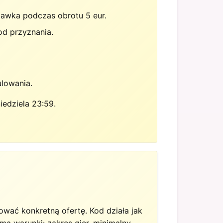
tawka podczas obrotu 5 eur.
d przyznania.
ulowania.
iedziela 23:59.
ować konkretną ofertę. Kod działa jak