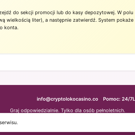
rzejdź do sekcji promocji lub do kasy depozytowej. W pol
ciwą wielkością liter), a następnie zatwierdź. System pok
o konta.
info@cryptolokocasino.co
Pomoc: 24/7
Graj odpowiedzialnie. Tylko dla osób pełnoletnich.
© 2020 -
2026
Crypto Loko Casino.
serwisu.