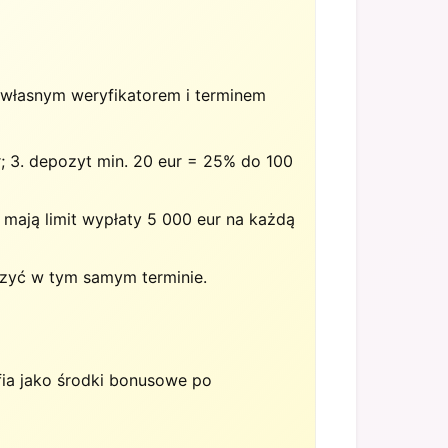
z własnym weryfikatorem i terminem
; 3. depozyt min. 20 eur = 25% do 100
mają limit wypłaty 5 000 eur na każdą
czyć w tym samym terminie.
fia jako środki bonusowe po