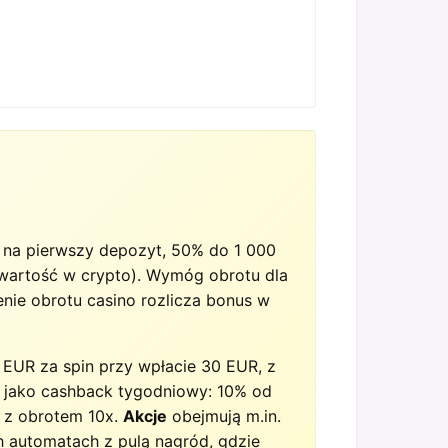
 na pierwszy depozyt, 50% do 1 000
owartość w crypto). Wymóg obrotu dla
ie obrotu casino rozlicza bonus w
0 EUR za spin przy wpłacie 30 EUR, z
a jako cashback tygodniowy: 10% od
e z obrotem 10x.
Akcje
obejmują m.in.
 automatach z pulą nagród, gdzie