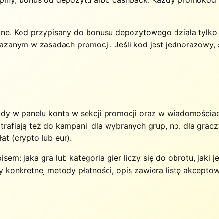
piny, bonus od depozytu albo cashback. Każdy promokod m
ne. Kod przypisany do bonusu depozytowego działa tylko p
kazanym w zasadach promocji. Jeśli kod jest jednorazowy, 
dy w panelu konta w sekcji promocji oraz w wiadomościa
rafiają też do kampanii dla wybranych grup, np. dla gracz
t (crypto lub eur).
em: jaka gra lub kategoria gier liczy się do obrotu, jaki j
 konkretnej metody płatności, opis zawiera listę akceptowa