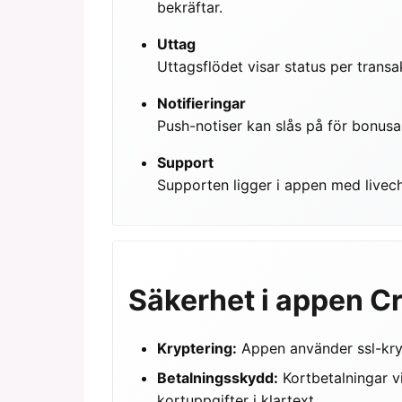
bekräftar.
Uttag
Uttagsflödet visar status per trans
Notifieringar
Push-notiser kan slås på för bonusa
Support
Supporten ligger i appen med livech
Säkerhet i appen C
Kryptering:
Appen använder ssl-kryp
Betalningsskydd:
Kortbetalningar vi
kortuppgifter i klartext.