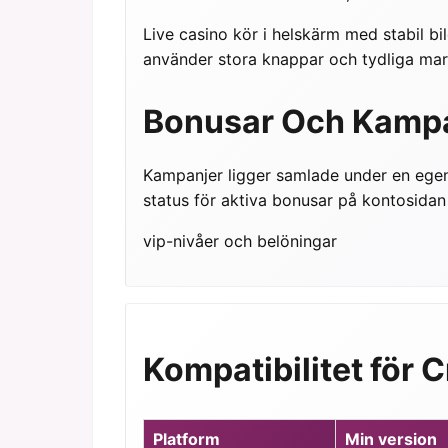
Live casino kör i helskärm med stabil b
använder stora knappar och tydliga marke
Bonusar Och Kampa
Kampanjer ligger samlade under en egen 
status för aktiva bonusar på kontosidan
vip-nivåer och belöningar
Kompatibilitet för 
Platform
Min version