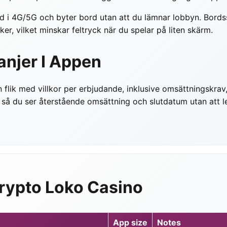
ild i 4G/5G och byter bord utan att du lämnar lobbyn. Bord
r, vilket minskar feltryck när du spelar på liten skärm.
njer I Appen
flik med villkor per erbjudande, inklusive omsättningskrav
 så du ser återstående omsättning och slutdatum utan att le
Crypto Loko Casino
App size
Notes