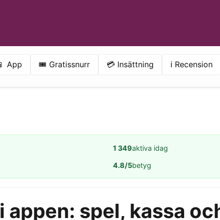
📱 App
🎟️ Gratissnurr
💳 Insättning
ℹ️ Recension
1 349
aktiva idag
4.8/5
betyg
 i appen: spel, kassa o