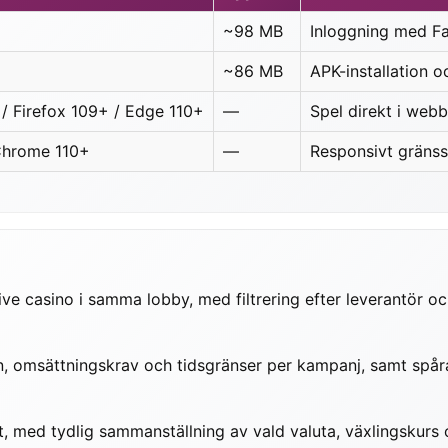
~98 MB
Inloggning med Fa
~86 MB
APK-installation o
/ Firefox 109+ / Edge 110+
—
Spel direkt i webb
 Chrome 110+
—
Responsivt gränssn
ve casino i samma lobby, med filtrering efter leverantör och 
n, omsättningskrav och tidsgränser per kampanj, samt spår
, med tydlig sammanställning av vald valuta, växlingskurs 