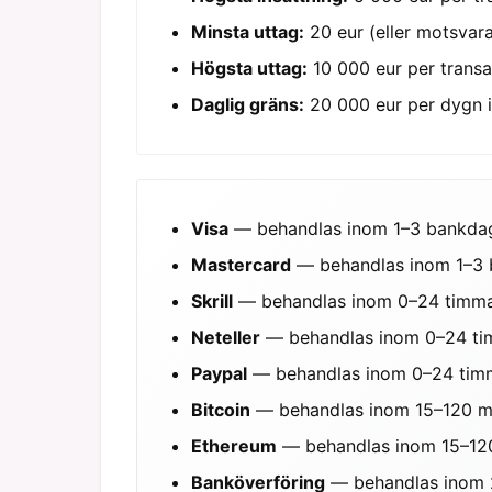
Minsta uttag:
20 eur (eller motsvara
Högsta uttag:
10 000 eur per transa
Daglig gräns:
20 000 eur per dygn i
Visa
— behandlas inom 1–3 bankdagar
Mastercard
— behandlas inom 1–3 b
Skrill
— behandlas inom 0–24 timmar;
Neteller
— behandlas inom 0–24 timm
Paypal
— behandlas inom 0–24 timma
Bitcoin
— behandlas inom 15–120 min
Ethereum
— behandlas inom 15–120 
Banköverföring
— behandlas inom 2