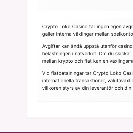
Crypto Loko Casino tar ingen egen avgif
gäller interna växlingar mellan spelkon
Avgifter kan ändå uppstå utanför casinot
belastningen i nätverket. Om du skickar 
mellan krypto och fiat kan en växlingsm
Vid fiatbetalningar tar Crypto Loko Casi
internationella transaktioner, valutaväxli
villkoren styrs av din leverantör och din