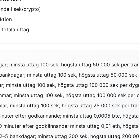
nde i sek/crypto)
ktion
 totala uttag
; minsta uttag 100 sek, högsta uttag 50 000 sek per tran
ankdagar; minsta uttag 100 sek, högsta uttag 50 000 sek p
 minsta uttag 100 sek, högsta uttag 100 000 sek per dyg
ar; minsta uttag 100 sek, högsta uttag 100 000 sek per 
r; minsta uttag 100 sek, högsta uttag 25 000 sek per tran
uter efter godkännande; minsta uttag 0,0005 btc, högsta 
minuter efter godkännande; minsta uttag 0,01 eth, högsta 
–5 bankdagar; minsta uttag 300 sek, högsta uttag 200 000