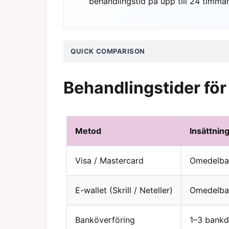
behandlingstid på upp till 24 timmar
QUICK COMPARISON
Behandlingstider för
Metod
Insättnin
Visa / Mastercard
Omedelba
E-wallet (Skrill / Neteller)
Omedelba
Banköverföring
1–3 bank