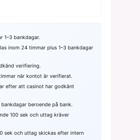
ar 1–3 bankdagar.
dlas inom 24 timmar plus 1–3 bankdagar
dkänd verifiering.
immar när kontot är verifierat.
r efter att casinot har godkänt
5 bankdagar beroende på bank.
nde 100 sek och uttag kräver
 sek och uttag skickas efter intern