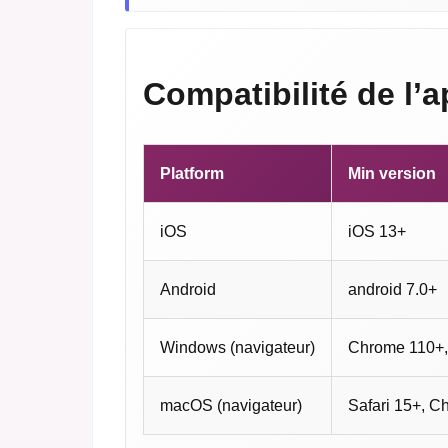
Compatibilité de l’
Platform
Min version
iOS
iOS 13+
Android
android 7.0+
Windows (navigateur)
Chrome 110+, 
macOS (navigateur)
Safari 15+, C