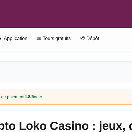
📱 Application
🎟️ Tours gratuits
💳 Dépôt
x de paiement
4.8/5
note
pto Loko Casino : jeux, 