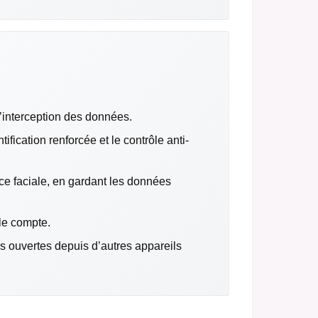
 l’interception des données.
ification renforcée et le contrôle anti-
nce faciale, en gardant les données
 le compte.
s ouvertes depuis d’autres appareils