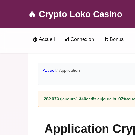
🔥 Crypto Loko Casino
🏠 Accueil
🔐 Connexion
🎁 Bonus
Accueil
Application
282 973+
joueurs
1 349
actifs aujourd'hui
97%
tau
Application Cry