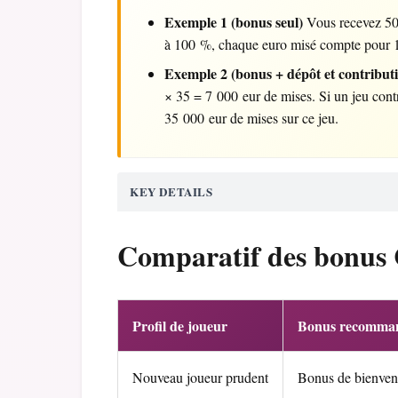
Exemple 1 (bonus seul)
Vous recevez 50 
à 100 %, chaque euro misé compte pour 1 eu
Exemple 2 (bonus + dépôt et contribut
× 35 = 7 000 eur de mises. Si un jeu contr
35 000 eur de mises sur ce jeu.
KEY DETAILS
Comparatif des bonus C
Profil de joueur
Bonus recomma
Nouveau joueur prudent
Bonus de bienvenu