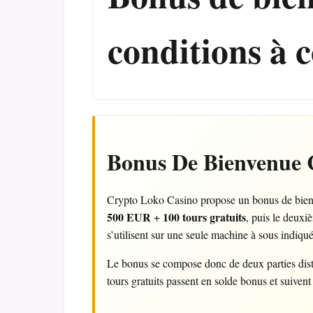
conditions à 
Bonus De Bienvenue 
Crypto Loko Casino propose un bonus de bienv
500 EUR
100 tours gratuits
+
, puis le deux
s’utilisent sur une seule machine à sous indiqu
Le bonus se compose donc de deux parties dist
tours gratuits passent en solde bonus et suiven