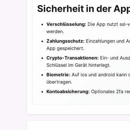
Sicherheit in der A
Verschlüsselung:
Die App nutzt ssl-v
werden.
Zahlungsschutz:
Einzahlungen und Au
App gespeichert.
Crypto-Transaktionen:
Ein- und Ausz
Schlüssel im Gerät hinterlegt.
Biometrie:
Auf ios und android kann d
übertragen.
Kontoabsicherung:
Optionales 2fa re