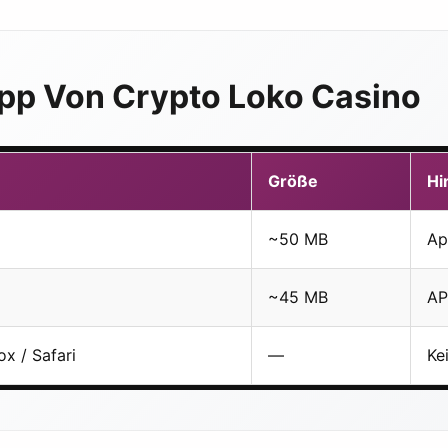
App Von Crypto Loko Casino
Größe
Hi
~50 MB
Ap
~45 MB
AP
ox / Safari
—
Ke