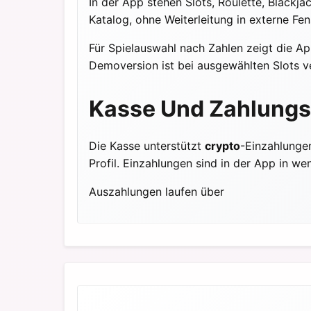
In der App stehen Slots, Roulette, Blackja
Katalog, ohne Weiterleitung in externe Fen
Für Spielauswahl nach Zahlen zeigt die Ap
Demoversion ist bei ausgewählten Slots ve
Kasse Und Zahlungs
Die Kasse unterstützt
crypto
-Einzahlunge
Profil. Einzahlungen sind in der App in w
Auszahlungen laufen über