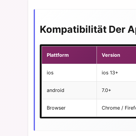
Kompatibilität Der 
Plattform
Version
ios
ios 13+
android
7.0+
Browser
Chrome / Firef