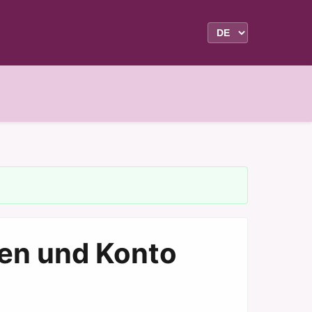
gen und Konto