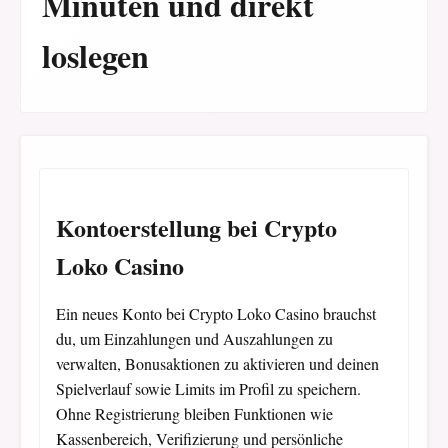
Minuten und direkt
loslegen
Kontoerstellung bei Crypto
Loko Casino
Ein neues Konto bei Crypto Loko Casino brauchst
du, um Einzahlungen und Auszahlungen zu
verwalten, Bonusaktionen zu aktivieren und deinen
Spielverlauf sowie Limits im Profil zu speichern.
Ohne Registrierung bleiben Funktionen wie
Kassenbereich, Verifizierung und persönliche