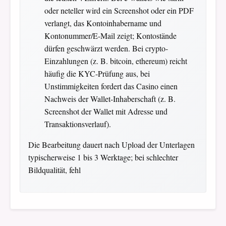
oder neteller wird ein Screenshot oder ein PDF
verlangt, das Kontoinhabername und
Kontonummer/E-Mail zeigt; Kontostände
dürfen geschwärzt werden. Bei crypto-
Einzahlungen (z. B. bitcoin, ethereum) reicht
häufig die KYC-Prüfung aus, bei
Unstimmigkeiten fordert das Casino einen
Nachweis der Wallet-Inhaberschaft (z. B.
Screenshot der Wallet mit Adresse und
Transaktionsverlauf).
Die Bearbeitung dauert nach Upload der Unterlagen
typischerweise 1 bis 3 Werktage; bei schlechter
Bildqualität, fehl