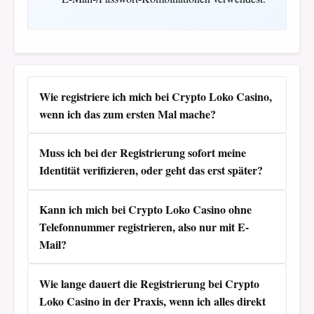
Wie registriere ich mich bei Crypto Loko Casino,
wenn ich das zum ersten Mal mache?
Muss ich bei der Registrierung sofort meine
Identität verifizieren, oder geht das erst später?
Kann ich mich bei Crypto Loko Casino ohne
Telefonnummer registrieren, also nur mit E-
Mail?
Wie lange dauert die Registrierung bei Crypto
Loko Casino in der Praxis, wenn ich alles direkt