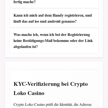
fertig mache?
Kann ich mich auf dem Handy registrieren, und
läuft das auf ios und android genauso?
Was mache ich, wenn ich bei der Registrierung
keine Bestätigungs-Mail bekomme oder der Link
abgelaufen ist?
KYC-Verifizierung bei Crypto
Loko Casino
Crypto Loko Casino prüft die Identität, die Adresse