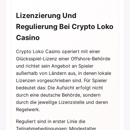
Lizenzierung Und
Regulierung Bei Crypto Loko
Casino
Crypto Loko Casino operiert mit einer
Glücksspiel-Lizenz einer Offshore-Behörde
und richtet sein Angebot an Spieler
außerhalb von Ländern aus, in denen lokale
Lizenzen vorgeschrieben sind. Für Spieler
bedeutet das: Die Aufsicht erfolgt nicht
durch eine deutsche Behörde, sondern
durch die jeweilige Lizenzstelle und deren
Regelwerk.
Reguliert sind in erster Linie die
Teilnahmebedingungen: Mindestalter,