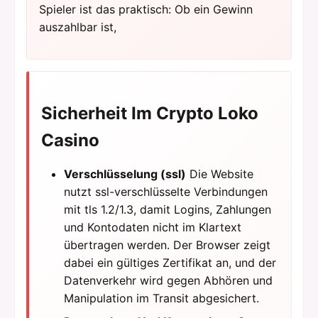
Spieler ist das praktisch: Ob ein Gewinn
auszahlbar ist,
Sicherheit Im Crypto Loko
Casino
Verschlüsselung (ssl)
Die Website
nutzt ssl-verschlüsselte Verbindungen
mit tls 1.2/1.3, damit Logins, Zahlungen
und Kontodaten nicht im Klartext
übertragen werden. Der Browser zeigt
dabei ein gültiges Zertifikat an, und der
Datenverkehr wird gegen Abhören und
Manipulation im Transit abgesichert.