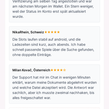
Verifizierung am selben Tag angestoßen und war
am nächsten Morgen im Wallet. Ein Stern weniger,
weil der Status im Konto erst spät aktualisiert
wurde.
NikaRhein, Schweiz
★★★★★
Die Slots laufen stabil auf android, und die
Ladezeiten sind kurz, auch abends. Ich habe
schnell passende Spiele über die Suche gefunden,
ohne doppelte Einträge.
Milan Kovač, Österreich
★★★★☆
Der Support hat mir im Chat in wenigen Minuten
erklärt, warum meine Dokumente abgelehnt wurden
und welche Datei akzeptiert wird. Die Antwort war
sachlich, aber ich musste zweimal nachhaken, bis
alles freigeschaltet war.