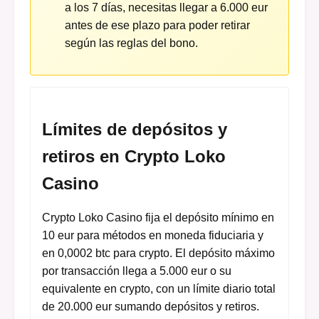
a los 7 días, necesitas llegar a 6.000 eur
antes de ese plazo para poder retirar
según las reglas del bono.
Límites de depósitos y
retiros en Crypto Loko
Casino
Crypto Loko Casino fija el depósito mínimo en
10 eur para métodos en moneda fiduciaria y
en 0,0002 btc para crypto. El depósito máximo
por transacción llega a 5.000 eur o su
equivalente en crypto, con un límite diario total
de 20.000 eur sumando depósitos y retiros.