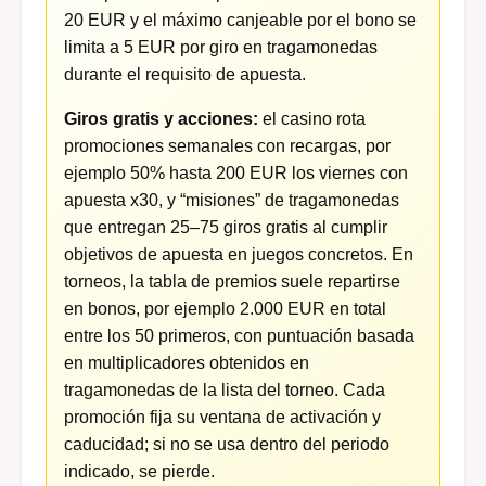
20 EUR y el máximo canjeable por el bono se
limita a 5 EUR por giro en tragamonedas
durante el requisito de apuesta.
Giros gratis y acciones:
el casino rota
promociones semanales con recargas, por
ejemplo 50% hasta 200 EUR los viernes con
apuesta x30, y “misiones” de tragamonedas
que entregan 25–75 giros gratis al cumplir
objetivos de apuesta en juegos concretos. En
torneos, la tabla de premios suele repartirse
en bonos, por ejemplo 2.000 EUR en total
entre los 50 primeros, con puntuación basada
en multiplicadores obtenidos en
tragamonedas de la lista del torneo. Cada
promoción fija su ventana de activación y
caducidad; si no se usa dentro del periodo
indicado, se pierde.