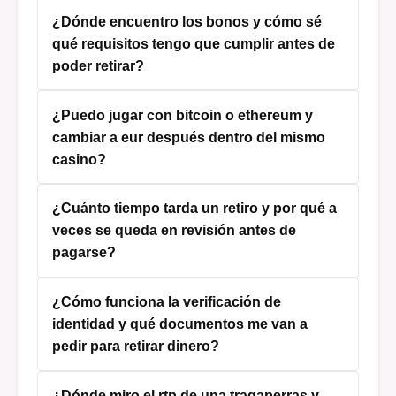
¿Dónde encuentro los bonos y cómo sé
qué requisitos tengo que cumplir antes de
poder retirar?
¿Puedo jugar con bitcoin o ethereum y
cambiar a eur después dentro del mismo
casino?
¿Cuánto tiempo tarda un retiro y por qué a
veces se queda en revisión antes de
pagarse?
¿Cómo funciona la verificación de
identidad y qué documentos me van a
pedir para retirar dinero?
¿Dónde miro el rtp de una tragaperras y