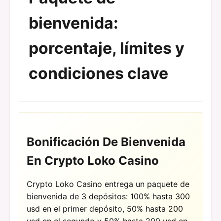
bienvenida:
porcentaje, límites y
condiciones clave
Bonificación De Bienvenida
En Crypto Loko Casino
Crypto Loko Casino entrega un paquete de
bienvenida de 3 depósitos: 100% hasta 300
usd en el primer depósito, 50% hasta 200