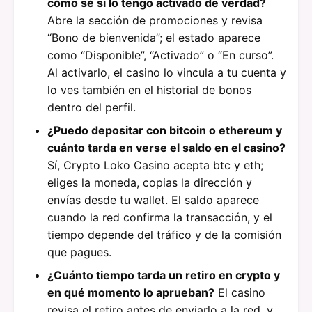
cómo sé si lo tengo activado de verdad?
Abre la sección de promociones y revisa
“Bono de bienvenida”; el estado aparece
como “Disponible”, “Activado” o “En curso”.
Al activarlo, el casino lo vincula a tu cuenta y
lo ves también en el historial de bonos
dentro del perfil.
¿Puedo depositar con bitcoin o ethereum y
cuánto tarda en verse el saldo en el casino?
Sí, Crypto Loko Casino acepta btc y eth;
eliges la moneda, copias la dirección y
envías desde tu wallet. El saldo aparece
cuando la red confirma la transacción, y el
tiempo depende del tráfico y de la comisión
que pagues.
¿Cuánto tiempo tarda un retiro en crypto y
en qué momento lo aprueban?
El casino
revisa el retiro antes de enviarlo a la red, y