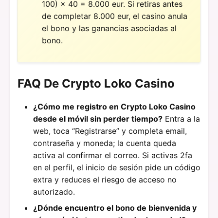
100) × 40 = 8.000 eur. Si retiras antes
de completar 8.000 eur, el casino anula
el bono y las ganancias asociadas al
bono.
FAQ De Crypto Loko Casino
¿Cómo me registro en Crypto Loko Casino
desde el móvil sin perder tiempo?
Entra a la
web, toca “Registrarse” y completa email,
contraseña y moneda; la cuenta queda
activa al confirmar el correo. Si activas 2fa
en el perfil, el inicio de sesión pide un código
extra y reduces el riesgo de acceso no
autorizado.
¿Dónde encuentro el bono de bienvenida y