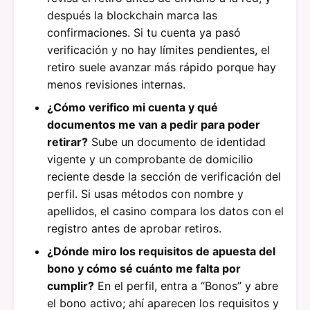
después la blockchain marca las
confirmaciones. Si tu cuenta ya pasó
verificación y no hay límites pendientes, el
retiro suele avanzar más rápido porque hay
menos revisiones internas.
¿Cómo verifico mi cuenta y qué
documentos me van a pedir para poder
retirar?
Sube un documento de identidad
vigente y un comprobante de domicilio
reciente desde la sección de verificación del
perfil. Si usas métodos con nombre y
apellidos, el casino compara los datos con el
registro antes de aprobar retiros.
¿Dónde miro los requisitos de apuesta del
bono y cómo sé cuánto me falta por
cumplir?
En el perfil, entra a “Bonos” y abre
el bono activo; ahí aparecen los requisitos y