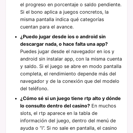
el progreso en porcentaje o saldo pendiente.
Si el bono aplica a juegos concretos, la
misma pantalla indica qué categorías
cuentan para el avance.
¿Puedo jugar desde ios o android sin
descargar nada, o hace falta una app?
Puedes jugar desde el navegador en ios y
android sin instalar app, con la misma cuenta
y saldo. Si el juego se abre en modo pantalla
completa, el rendimiento depende más del
navegador y de la conexión que del modelo
del teléfono.
¿Cómo sé si un juego tiene rtp alto y dónde
lo consulto dentro del casino?
En muchos
slots, el rtp aparece en la tabla de
información del juego, dentro del menú de
ayuda o “i”. Si no sale en pantalla, el casino