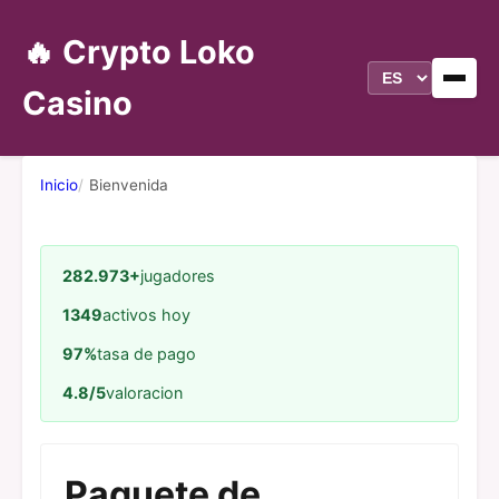
🔥 Crypto Loko
Casino
Inicio
Bienvenida
282.973+
jugadores
1349
activos hoy
97%
tasa de pago
4.8/5
valoracion
Paquete de