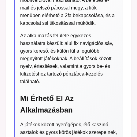
mobilverzióval használható. A belépés e-
mail és jelszó párossal megy, a fiók
menüben elérhető a 2fa bekapcsolása, és a
kapcsolat ssl titkosítással működik.
Az alkalmazás felülete egykezes
használatra készült: alul fix navigációs sáv,
gyors kereső, és külön fül a legutóbb
megnyitott játékoknak. A beállítások között
nyelv, értesítések, valamint a gyors be- és
kifizetéshez tartozó pénztárca-kezelés
található.
Mi Érhető El Az
Alkalmazásban
A játékok között nyerőgépek, élő kaszinó
asztalok és gyors körös játékok szerepelnek,