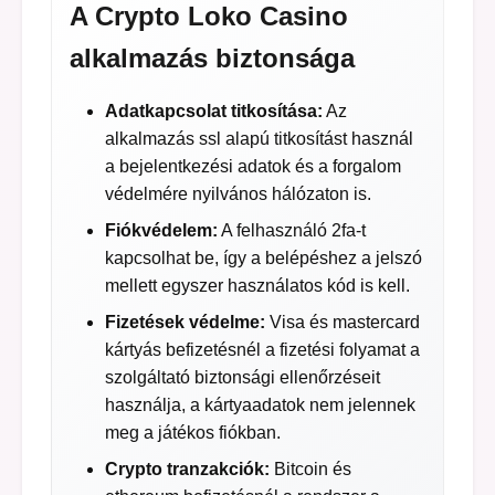
A Crypto Loko Casino
alkalmazás biztonsága
Adatkapcsolat titkosítása:
Az
alkalmazás ssl alapú titkosítást használ
a bejelentkezési adatok és a forgalom
védelmére nyilvános hálózaton is.
Fiókvédelem:
A felhasználó 2fa-t
kapcsolhat be, így a belépéshez a jelszó
mellett egyszer használatos kód is kell.
Fizetések védelme:
Visa és mastercard
kártyás befizetésnél a fizetési folyamat a
szolgáltató biztonsági ellenőrzéseit
használja, a kártyaadatok nem jelennek
meg a játékos fiókban.
Crypto tranzakciók:
Bitcoin és