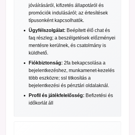
jóváírásáról, kifizetés állapotáról és
promóciók indulásáról; az értesítések
típusonként kapcsolhatók.
Ügyfélszolgálat:
Beépített élő chat és
faq részleg; a beszélgetések előzményei
mentésre kerülnek, és csatolmány is
küldhető.
Fiókbiztonság:
2fa bekapcsolása a
bejelentkezéshez, munkamenet-kezelés
több eszközre; ssl titkosítás a
bejelentkezési és pénztári oldalaknál.
Profil és játékfelelősség:
Befizetési és
időkorlát áll