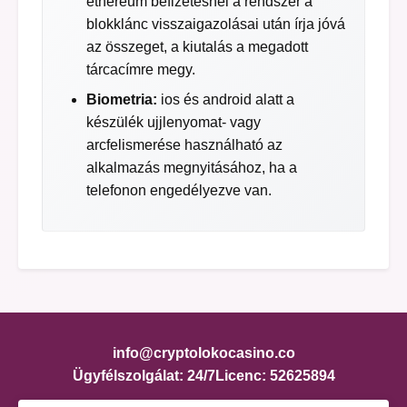
ethereum befizetésnél a rendszer a
blokklánc visszaigazolásai után írja jóvá
az összeget, a kiutalás a megadott
tárcacímre megy.
Biometria:
ios és android alatt a
készülék ujjlenyomat- vagy
arcfelismerése használható az
alkalmazás megnyitásához, ha a
telefonon engedélyezve van.
info@cryptolokocasino.co
Ügyfélszolgálat: 24/7
Licenc: 52625894