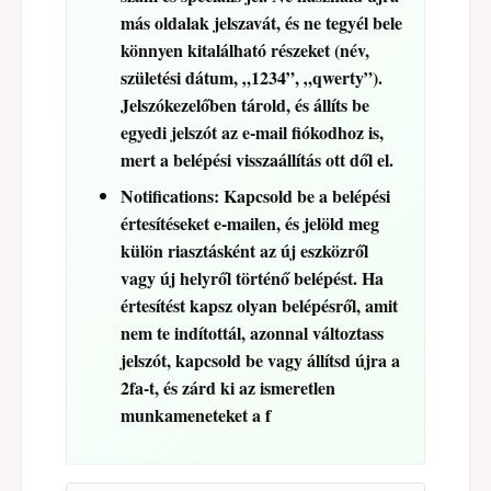
más oldalak jelszavát, és ne tegyél bele
könnyen kitalálható részeket (név,
születési dátum, „1234”, „qwerty”).
Jelszókezelőben tárold, és állíts be
egyedi jelszót az e-mail fiókodhoz is,
mert a belépési visszaállítás ott dől el.
Notifications:
Kapcsold be a belépési
értesítéseket e-mailen, és jelöld meg
külön riasztásként az új eszközről
vagy új helyről történő belépést. Ha
értesítést kapsz olyan belépésről, amit
nem te indítottál, azonnal változtass
jelszót, kapcsold be vagy állítsd újra a
2fa-t, és zárd ki az ismeretlen
munkameneteket a f