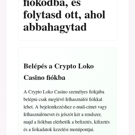
fiókodba, és
folytasd ott, ahol
abbahagytad
Belépés a Crypto Loko
Casino fiókba
A Crypto Loko Casino személyes fiókjába
belépni csak meglévő felhasználói fiókkal
lehet. A bejelentkezéshez e-mail-címet vagy
felhasználónevet és jelszót kér a rendszer,
majd a fiókban elérhetők a befizetés, kifizetés
és a fiókadatok kezelési menüpontjai.