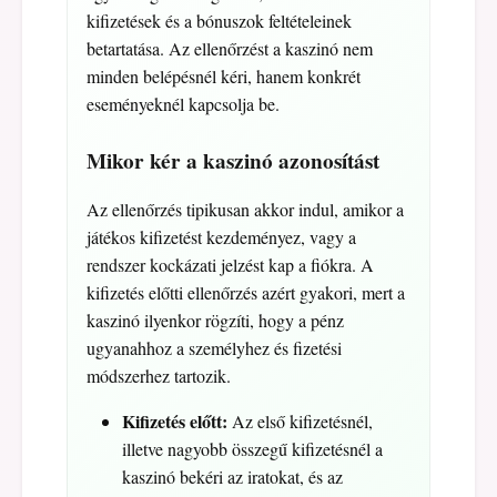
kifizetések és a bónuszok feltételeinek
betartatása. Az ellenőrzést a kaszinó nem
minden belépésnél kéri, hanem konkrét
eseményeknél kapcsolja be.
Mikor kér a kaszinó azonosítást
Az ellenőrzés tipikusan akkor indul, amikor a
játékos kifizetést kezdeményez, vagy a
rendszer kockázati jelzést kap a fiókra. A
kifizetés előtti ellenőrzés azért gyakori, mert a
kaszinó ilyenkor rögzíti, hogy a pénz
ugyanahhoz a személyhez és fizetési
módszerhez tartozik.
Kifizetés előtt:
Az első kifizetésnél,
illetve nagyobb összegű kifizetésnél a
kaszinó bekéri az iratokat, és az