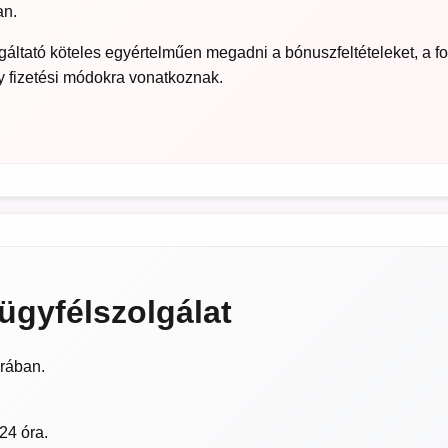
an.
olgáltató köteles egyértelműen megadni a bónuszfeltételeket, a 
y fizetési módokra vonatkoznak.
ügyfélszolgálat
rában.
24 óra.