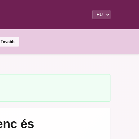
Tovabb
enc és