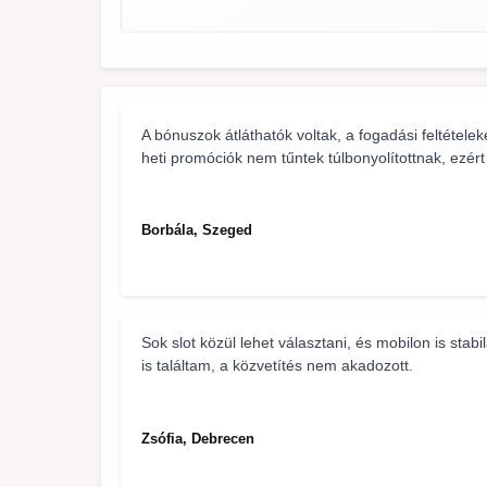
A bónuszok átláthatók voltak, a fogadási feltétele
heti promóciók nem tűntek túlbonyolítottnak, ezért
Borbála, Szeged
Sok slot közül lehet választani, és mobilon is stabi
is találtam, a közvetítés nem akadozott.
Zsófia, Debrecen