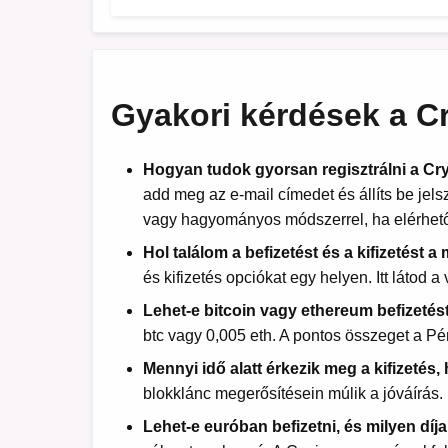
Gyakori kérdések a C
Hogyan tudok gyorsan regisztrálni a Cr
add meg az e-mail címedet és állíts be jelsz
vagy hagyományos módszerrel, ha elérhető
Hol találom a befizetést és a kifizetést
és kifizetés opciókat egy helyen. Itt látod a
Lehet-e bitcoin vagy ethereum befizeté
btc vagy 0,005 eth. A pontos összeget a Pén
Mennyi idő alatt érkezik meg a kifizetés
blokklánc megerősítésein múlik a jóváírás. 
Lehet-e euróban befizetni, és milyen díj