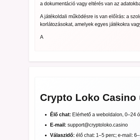
a dokumentáció vagy eltérés van az adatokb
A játékoldali működésre is van előírás: a sz
korlátozásokat, amelyek egyes játékokra vag
A
Crypto Loko Casino 
Élő chat:
Elérhető a weboldalon, 0–24 ó
E-mail:
support@cryptoloko.casino
Válaszidő:
élő chat: 1–5 perc; e-mail: 6–