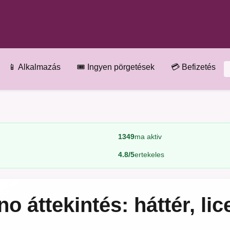
📱 Alkalmazás
🎟️ Ingyen pörgetések
💳 Befizetés
1349
ma aktiv
4.8/5
ertekeles
o áttekintés: háttér, lic