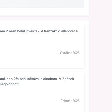
lam 2 órán belül jóváírták. A tranzakció állapotát a
Október 2025
amikor a 2fa beállításával elakadtam. A lépések
 megoldódott.
Február 2025