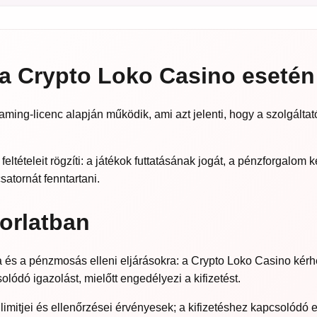
 a Crypto Loko Casino esetén
ing-licenc alapján működik, ami azt jelenti, hogy a szolgáltató
ltételeit rögzíti: a játékok futtatásának jogát, a pénzforgalom 
satornát fenntartani.
orlatban
ra és a pénzmosás elleni eljárásokra: a Crypto Loko Casino kér
olódó igazolást, mielőtt engedélyezi a kifizetést.
 limitjei és ellenőrzései érvényesek; a kifizetéshez kapcsolódó e