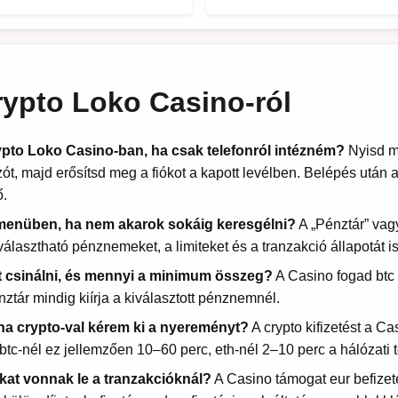
rypto Loko Casino-ról
ypto Loko Casino-ban, ha csak telefonról intézném?
Nyisd me
ót, majd erősítsd meg a fiókot a kapott levélben. Belépés után a 
.
 a menüben, ha nem akarok sokáig keresgélni?
A „Pénztár” vagy
 választható pénznemeket, a limiteket és a tranzakció állapotát is
st csinálni, és mennyi a minimum összeg?
A Casino fogad btc 
ztár mindig kiírja a kiválasztott pénznemnél.
, ha crypto-val kérem ki a nyereményt?
A crypto kifizetést a Ca
btc-nél ez jellemzően 10–60 perc, eth-nél 2–10 perc a hálózati 
akat vonnak le a tranzakcióknál?
A Casino támogat eur befizeté