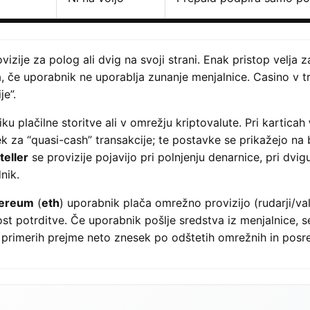
zije za polog ali dvig na svoji strani. Enak pristop velja
la, če uporabnik ne uporablja zunanje menjalnice. Casino v 
je”.
ku plačilne storitve ali v omrežju kriptovalute. Pri karticah
k za “quasi-cash” transakcije; te postavke se prikažejo na
teller
se provizije pojavijo pri polnjenju denarnice, pri dvigu
nik.
hereum
(
eth
) uporabnik plača omrežno provizijo (rudarji/val
st potrditve. Če uporabnik pošlje sredstva iz menjalnice, s
 primerih prejme neto znesek po odštetih omrežnih in posre