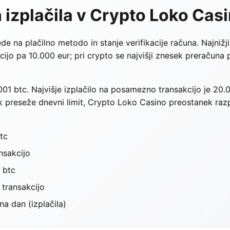
n izplačila v Crypto Loko Cas
de na plačilno metodo in stanje verifikacije računa. Najnižj
ijo pa 10.000 eur; pri crypto se najvišji znesek preračuna 
,001 btc. Najvišje izplačilo na posamezno transakcijo je 20.
ik preseže dnevni limit, Crypto Loko Casino preostanek raz
tc
nsakcijo
 btc
transakcijo
a dan (izplačila)