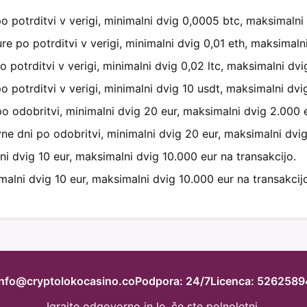
 potrditvi v verigi, minimalni dvig 0,0005 btc, maksimalni 
 po potrditvi v verigi, minimalni dvig 0,01 eth, maksimalni
potrditvi v verigi, minimalni dvig 0,02 ltc, maksimalni dvig
 potrditvi v verigi, minimalni dvig 10 usdt, maksimalni dvi
 odobritvi, minimalni dvig 20 eur, maksimalni dvig 2.000 e
 dni po odobritvi, minimalni dvig 20 eur, maksimalni dvig
 dvig 10 eur, maksimalni dvig 10.000 eur na transakcijo.
lni dvig 10 eur, maksimalni dvig 10.000 eur na transakcijo
info@cryptolokocasino.co
Podpora: 24/7
Licenca: 5262589
Igrajte odgovorno in le, če ste polnoletni.