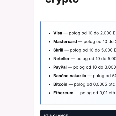
Visa
— polog od 10 do 2.000 EU
Mastercard
— polog od 10 do 2.
Skrill
— polog od 10 do 5.000 EU
Neteller
— polog od 10 do 5.00
PayPal
— polog od 10 do 3.000 
Bančno nakazilo
— polog od 50 
Bitcoin
— polog od 0,0005 btc d
Ethereum
— polog od 0,01 eth 
AT A GLANCE