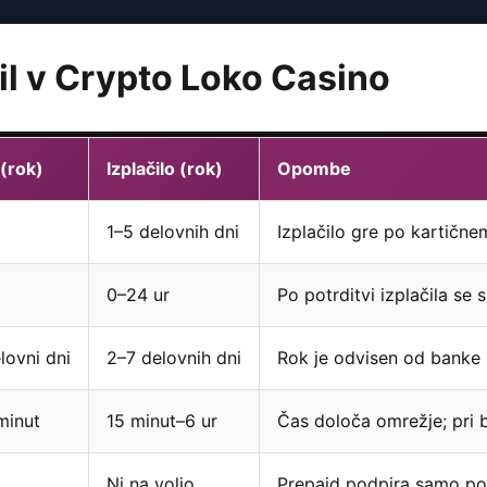
il v Crypto Loko Casino
 (rok)
Izplačilo (rok)
Opombe
1–5 delovnih dni
Izplačilo gre po kartičn
0–24 ur
Po potrditvi izplačila se 
lovni dni
2–7 delovnih dni
Rok je odvisen od banke i
minut
15 minut–6 ur
Čas določa omrežje; pri b
Ni na voljo
Prepaid podpira samo polog