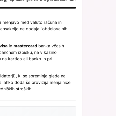
 za menjavo med valuto računa in
transakcijo ne dodaja “obdelovalnih
visa
in
mastercard
banka včasih
 bančnem izpisku, ne v kazino
 na kartico ali banko in pri
idatorji), ki se spreminja glede na
e lahko doda še provizija menjalnice
dniških stroških.