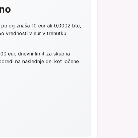
ino
i polog znaša 10 eur ali 0,0002 btc,
po vrednosti v eur v trenutku
000 eur, dnevni limit za skupna
poredi na naslednje dni kot ločene