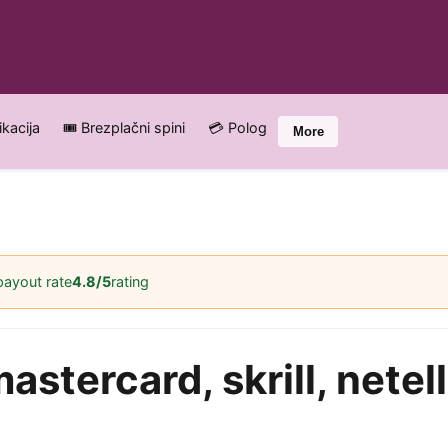
ikacija
🎟️ Brezplačni spini
💳 Polog
More
payout rate
4.8/5
rating
astercard, skrill, netell