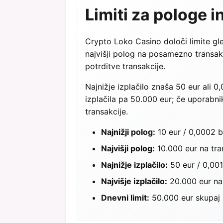
Limiti za pologe i
Crypto Loko Casino določi limite gle
najvišji polog na posamezno transakc
potrditve transakcije.
Najnižje izplačilo znaša 50 eur ali 0
izplačila pa 50.000 eur; če uporabn
transakcije.
Najnižji polog:
10 eur / 0,0002 b
Najvišji polog:
10.000 eur na tra
Najnižje izplačilo:
50 eur / 0,001
Najvišje izplačilo:
20.000 eur na 
Dnevni limit:
50.000 eur skupaj n