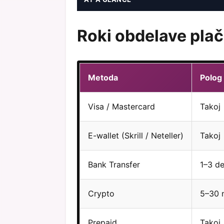
Roki obdelave plač
Metoda
Polog
Visa / Mastercard
Takoj
E-wallet (Skrill / Neteller)
Takoj
Bank Transfer
1–3 de
Crypto
5–30 
Prepaid
Takoj