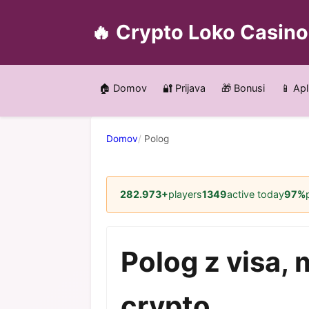
🔥 Crypto Loko Casino
🏠 Domov
🔐 Prijava
🎁 Bonusi
📱 Apl
Domov
Polog
282.973+
players
1349
active today
97%
Polog z visa, m
crypto