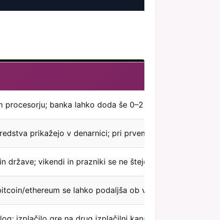
em procesorju; banka lahko doda še 0–2 delovna dneva.
sredstva prikažejo v denarnici; pri prvem izplačilu se čas p
n države; vikendi in prazniki se ne štejejo.
itcoin/ethereum se lahko podaljša ob višjih provizijah in za
; izplačilo gre na drug izplačilni kanal (npr. bank transfer