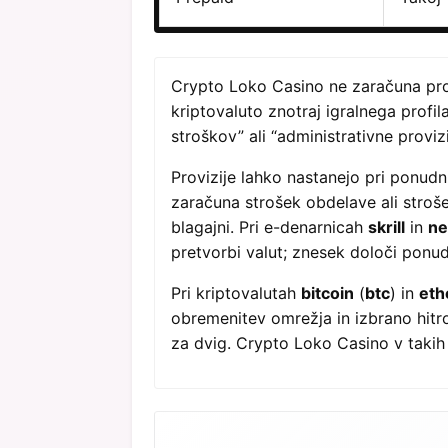
Crypto Loko Casino ne zaračuna provi
kriptovaluto znotraj igralnega profi
stroškov” ali “administrativne provizi
Provizije lahko nastanejo pri ponudni
zaračuna strošek obdelave ali stroše
blagajni. Pri e-denarnicah
skrill
in
ne
pretvorbi valut; znesek določi ponud
Pri kriptovalutah
bitcoin
(
btc
) in
et
obremenitev omrežja in izbrano hitro
za dvig. Crypto Loko Casino v takih