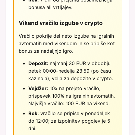
bonusa ali vrtljajev.
Vikend vračilo izgube v crypto
Vračilo pokrije del neto izgube na igralnih
avtomatih med vikendom in se pripiše kot
bonus za nadaljnjo igro.
Depozit:
najmanj 30 EUR v obdobju
petek 00:00–nedelja 23:59 (po času
kazinoja); velja za depozite v crypto.
Vejdžer:
10x na prejeto vračilo;
prispevek 100% na igralnih avtomatih.
Najvišje vračilo: 100 EUR na vikend.
Rok:
vračilo se pripiše v ponedeljek
do 12:00; za izpolnitev pogojev je 5
dni.