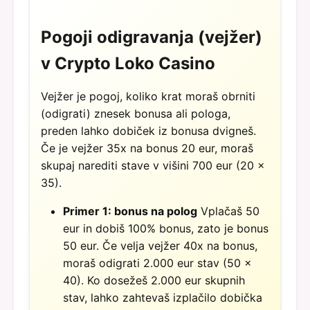
Pogoji odigravanja (vejžer)
v Crypto Loko Casino
Vejžer je pogoj, koliko krat moraš obrniti
(odigrati) znesek bonusa ali pologa,
preden lahko dobiček iz bonusa dvigneš.
Če je vejžer 35x na bonus 20 eur, moraš
skupaj narediti stave v višini 700 eur (20 ×
35).
Primer 1: bonus na polog
Vplačaš 50
eur in dobiš 100% bonus, zato je bonus
50 eur. Če velja vejžer 40x na bonus,
moraš odigrati 2.000 eur stav (50 ×
40). Ko dosežeš 2.000 eur skupnih
stav, lahko zahtevaš izplačilo dobička