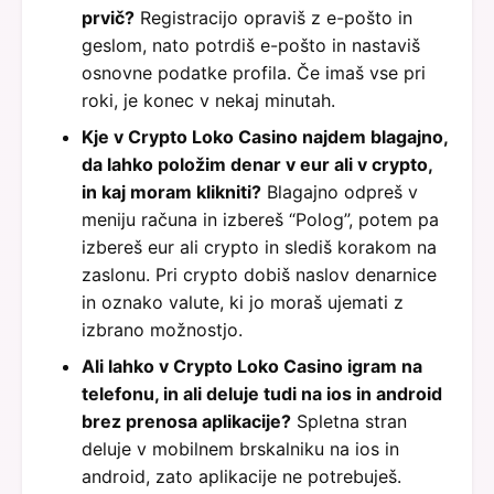
prvič?
Registracijo opraviš z e-pošto in
geslom, nato potrdiš e-pošto in nastaviš
osnovne podatke profila. Če imaš vse pri
roki, je konec v nekaj minutah.
Kje v Crypto Loko Casino najdem blagajno,
da lahko položim denar v eur ali v crypto,
in kaj moram klikniti?
Blagajno odpreš v
meniju računa in izbereš “Polog”, potem pa
izbereš eur ali crypto in slediš korakom na
zaslonu. Pri crypto dobiš naslov denarnice
in oznako valute, ki jo moraš ujemati z
izbrano možnostjo.
Ali lahko v Crypto Loko Casino igram na
telefonu, in ali deluje tudi na ios in android
brez prenosa aplikacije?
Spletna stran
deluje v mobilnem brskalniku na ios in
android, zato aplikacije ne potrebuješ.