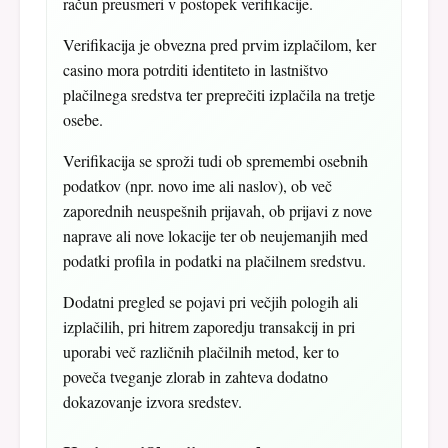
račun preusmeri v postopek verifikacije.
Verifikacija je obvezna pred prvim izplačilom, ker
casino mora potrditi identiteto in lastništvo
plačilnega sredstva ter preprečiti izplačila na tretje
osebe.
Verifikacija se sproži tudi ob spremembi osebnih
podatkov (npr. novo ime ali naslov), ob več
zaporednih neuspešnih prijavah, ob prijavi z nove
naprave ali nove lokacije ter ob neujemanjih med
podatki profila in podatki na plačilnem sredstvu.
Dodatni pregled se pojavi pri večjih pologih ali
izplačilih, pri hitrem zaporedju transakcij in pri
uporabi več različnih plačilnih metod, ker to
poveča tveganje zlorab in zahteva dodatno
dokazovanje izvora sredstev.