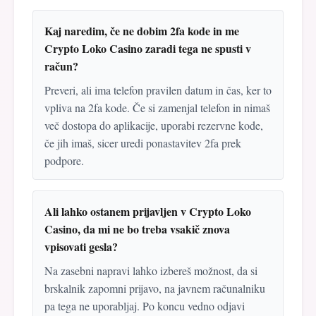
Kaj naredim, če ne dobim 2fa kode in me
Crypto Loko Casino zaradi tega ne spusti v
račun?
Preveri, ali ima telefon pravilen datum in čas, ker to
vpliva na 2fa kode. Če si zamenjal telefon in nimaš
več dostopa do aplikacije, uporabi rezervne kode,
če jih imaš, sicer uredi ponastavitev 2fa prek
podpore.
Ali lahko ostanem prijavljen v Crypto Loko
Casino, da mi ne bo treba vsakič znova
vpisovati gesla?
Na zasebni napravi lahko izbereš možnost, da si
brskalnik zapomni prijavo, na javnem računalniku
pa tega ne uporabljaj. Po koncu vedno odjavi