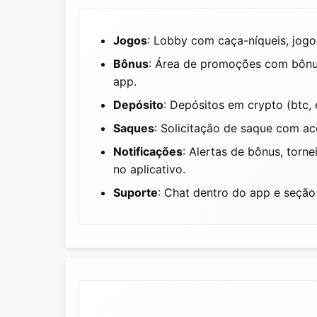
Jogos
: Lobby com caça-níqueis, jogos
Bônus
: Área de promoções com bônus 
app.
Depósito
: Depósitos em crypto (btc,
Saques
: Solicitação de saque com ac
Notificações
: Alertas de bônus, torn
no aplicativo.
Suporte
: Chat dentro do app e seção