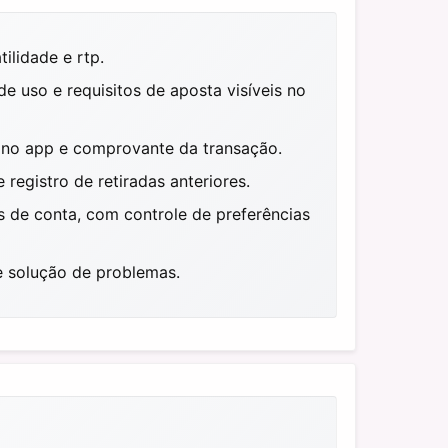
ilidade e rtp.
e uso e requisitos de aposta visíveis no
ão no app e comprovante da transação.
registro de retiradas anteriores.
s de conta, com controle de preferências
e solução de problemas.