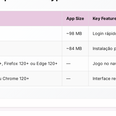
App Size
Key Featur
~98 MB
Login rápid
+
~84 MB
Instalação 
, Firefox 120+ ou Edge 120+
—
Jogo no na
ou Chrome 120+
—
Interface r