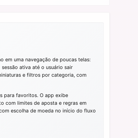
ino em uma navegação de poucas telas:
sessão ativa até o usuário sair
iaturas e filtros por categoria, com
s para favoritos. O app exibe
nto com limites de aposta e regras em
 com escolha de moeda no início do fluxo