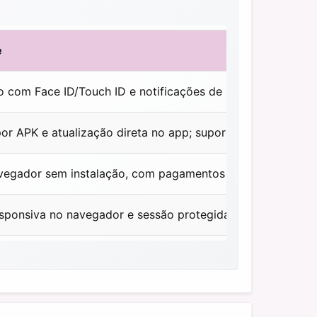
e
o com Face ID/Touch ID e notificações de promoções.
por APK e atualização direta no app; suporte a 2fa.
vegador sem instalação, com pagamentos em crypto (btc/e
esponsiva no navegador e sessão protegida por ssl.