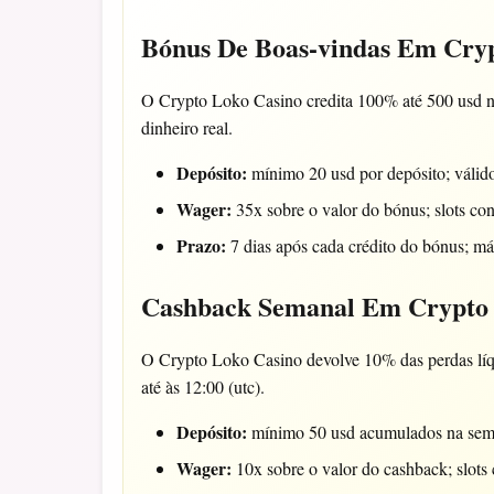
Bónus De Boas-vindas Em Crypt
O Crypto Loko Casino credita 100% até 500 usd no
dinheiro real.
Depósito:
mínimo 20 usd por depósito; válido
Wager:
35x sobre o valor do bónus; slots co
Prazo:
7 dias após cada crédito do bónus; má
Cashback Semanal Em Crypto
O Crypto Loko Casino devolve 10% das perdas líqu
até às 12:00 (utc).
Depósito:
mínimo 50 usd acumulados na seman
Wager:
10x sobre o valor do cashback; slot