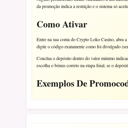
da promoção indica a restrição e o sistema só acei
Como Ativar
Entre na sua conta do Crypto Loko Casino, abra a
digite o código exatamente como foi divulgado (sem
Conclua o depósito dentro do valor mínimo indicado
escolha o bónus correto na etapa final; se o depó
Exemplos De Promocode