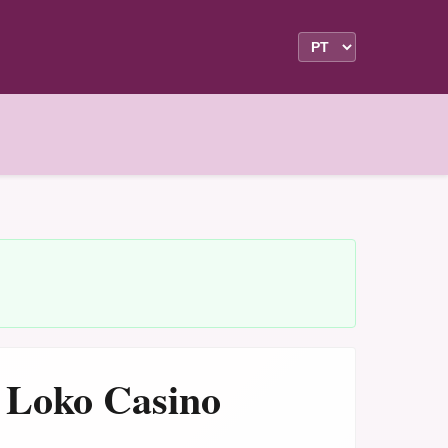
 Loko Casino