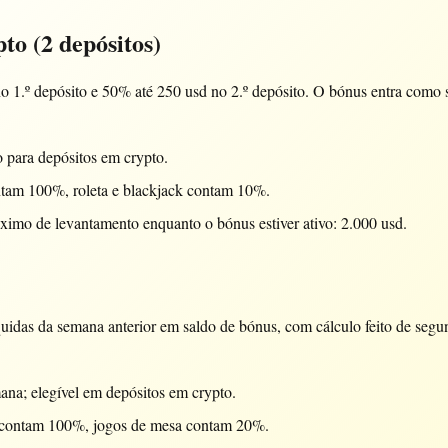
o (2 depósitos)
 1.º depósito e 50% até 250 usd no 2.º depósito. O bónus entra como s
 para depósitos em crypto.
ntam 100%, roleta e blackjack contam 10%.
ximo de levantamento enquanto o bónus estiver ativo: 2.000 usd.
idas da semana anterior em saldo de bónus, com cálculo feito de segun
a; elegível em depósitos em crypto.
s contam 100%, jogos de mesa contam 20%.