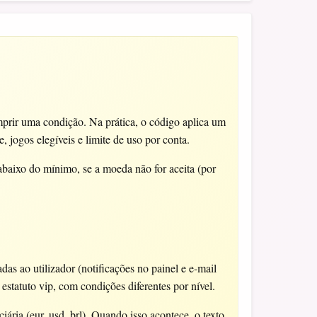
rir uma condição. Na prática, o código aplica um
 jogos elegíveis e limite de uso por conta.
abaixo do mínimo, se a moeda não for aceita (por
 ao utilizador (notificações no painel e e-mail
estatuto vip, com condições diferentes por nível.
ia (eur, usd, brl). Quando isso acontece, o texto