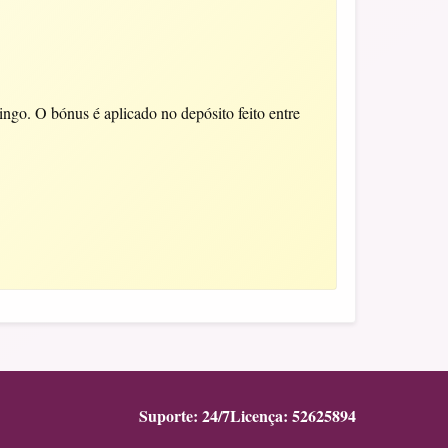
ngo. O bónus é aplicado no depósito feito entre
Suporte: 24/7
Licença: 52625894