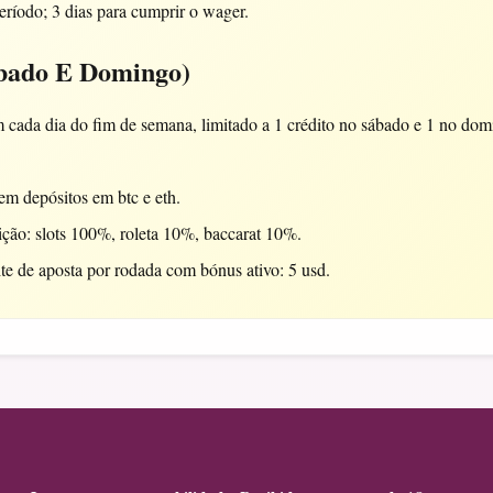
eríodo; 3 dias para cumprir o wager.
bado E Domingo)
ada dia do fim de semana, limitado a 1 crédito no sábado e 1 no domi
em depósitos em btc e eth.
ição: slots 100%, roleta 10%, baccarat 10%.
ite de aposta por rodada com bónus ativo: 5 usd.