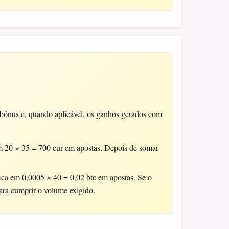
e bónus e, quando aplicável, os ganhos gerados com
em 20 × 35 = 700 eur em apostas. Depois de somar
ica em 0,0005 × 40 = 0,02 btc em apostas. Se o
para cumprir o volume exigido.