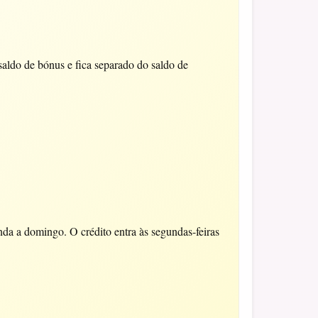
aldo de bónus e fica separado do saldo de
da a domingo. O crédito entra às segundas-feiras