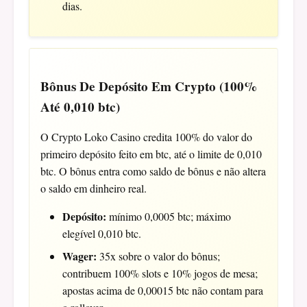
dias.
Bônus De Depósito Em Crypto (100%
Até 0,010 btc)
O Crypto Loko Casino credita 100% do valor do
primeiro depósito feito em btc, até o limite de 0,010
btc. O bônus entra como saldo de bônus e não altera
o saldo em dinheiro real.
Depósito:
mínimo 0,0005 btc; máximo
elegível 0,010 btc.
Wager:
35x sobre o valor do bônus;
contribuem 100% slots e 10% jogos de mesa;
apostas acima de 0,00015 btc não contam para