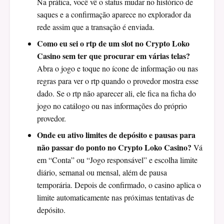
Na prática, você vê o status mudar no histórico de
saques e a confirmação aparece no explorador da
rede assim que a transação é enviada.
Como eu sei o rtp de um slot no Crypto Loko
Casino sem ter que procurar em várias telas?
Abra o jogo e toque no ícone de informação ou nas
regras para ver o rtp quando o provedor mostra esse
dado. Se o rtp não aparecer ali, ele fica na ficha do
jogo no catálogo ou nas informações do próprio
provedor.
Onde eu ativo limites de depósito e pausas para
não passar do ponto no Crypto Loko Casino?
Vá
em “Conta” ou “Jogo responsável” e escolha limite
diário, semanal ou mensal, além de pausa
temporária. Depois de confirmado, o casino aplica o
limite automaticamente nas próximas tentativas de
depósito.