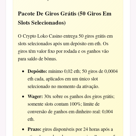
Pacote De Giros Grátis (50 Giros Em
Slots Selecionados)
O Crypto Loko Casino entrega 50 giros grátis em
slots selecionados após um depósito em eth. Os
giros têm valor fixo por rodada e os ganhos vão
para saldo de bônus.
Depósito:
mínimo 0,02 eth; 50 giros de 0,0004
eth cada, aplicados em um único slot
selecionado no momento da ativação.
Wager:
30x sobre os ganhos dos giros grátis;
somente slots contam 100%; limite de
conversão de ganhos em dinheiro real: 0,004
eth.
Prazo:
giros disponíveis por 24 horas após a