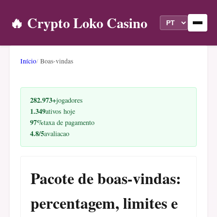
🔥 Crypto Loko Casino
Início
Boas-vindas
282.973+
jogadores
1.349
ativos hoje
97%
taxa de pagamento
4.8/5
avaliacao
Pacote de boas-vindas:
percentagem, limites e