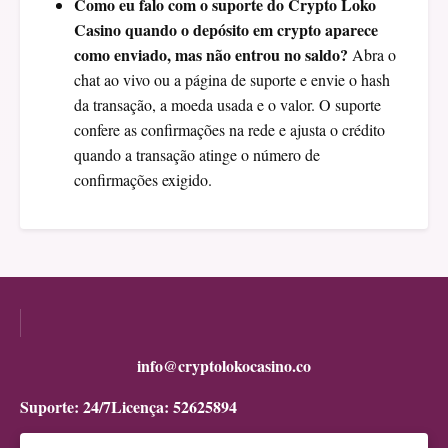
Como eu falo com o suporte do Crypto Loko
Casino quando o depósito em crypto aparece
como enviado, mas não entrou no saldo?
Abra o
chat ao vivo ou a página de suporte e envie o hash
da transação, a moeda usada e o valor. O suporte
confere as confirmações na rede e ajusta o crédito
quando a transação atinge o número de
confirmações exigido.
info@cryptolokocasino.co
Suporte: 24/7
Licença: 52625894
Jogue com responsabilidade. Proibido a menores de 18 anos.