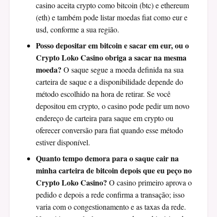
casino aceita crypto como bitcoin (btc) e ethereum
(eth) e também pode listar moedas fiat como eur e
usd, conforme a sua região.
Posso depositar em bitcoin e sacar em eur, ou o
Crypto Loko Casino obriga a sacar na mesma
moeda?
O saque segue a moeda definida na sua
carteira de saque e a disponibilidade depende do
método escolhido na hora de retirar. Se você
depositou em crypto, o casino pode pedir um novo
endereço de carteira para saque em crypto ou
oferecer conversão para fiat quando esse método
estiver disponível.
Quanto tempo demora para o saque cair na
minha carteira de bitcoin depois que eu peço no
Crypto Loko Casino?
O casino primeiro aprova o
pedido e depois a rede confirma a transação; isso
varia com o congestionamento e as taxas da rede.