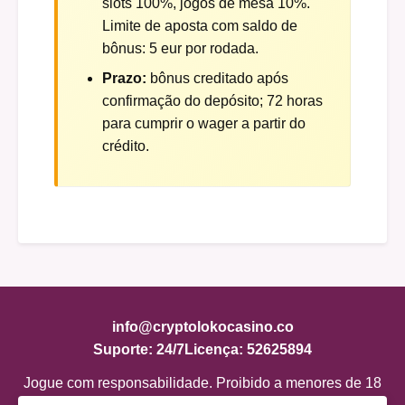
slots 100%, jogos de mesa 10%.
Limite de aposta com saldo de
bônus: 5 eur por rodada.
Prazo:
bônus creditado após
confirmação do depósito; 72 horas
para cumprir o wager a partir do
crédito.
info@cryptolokocasino.co
Suporte: 24/7
Licença: 52625894
Jogue com responsabilidade. Proibido a menores de 18