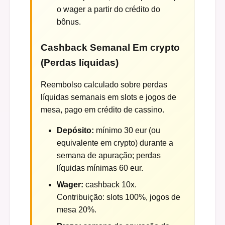
o wager a partir do crédito do
bônus.
Cashback Semanal Em crypto
(Perdas líquidas)
Reembolso calculado sobre perdas
líquidas semanais em slots e jogos de
mesa, pago em crédito de cassino.
Depósito:
mínimo 30 eur (ou
equivalente em crypto) durante a
semana de apuração; perdas
líquidas mínimas 60 eur.
Wager:
cashback 10x.
Contribuição: slots 100%, jogos de
mesa 20%.