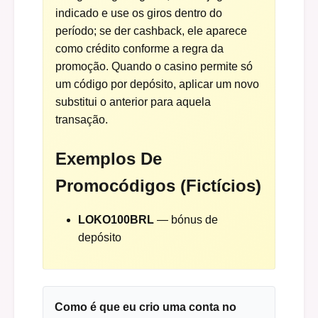
indicado e use os giros dentro do
período; se der cashback, ele aparece
como crédito conforme a regra da
promoção. Quando o casino permite só
um código por depósito, aplicar um novo
substitui o anterior para aquela
transação.
Exemplos De
Promocódigos (Fictícios)
LOKO100BRL
— bónus de
depósito
Como é que eu crio uma conta no