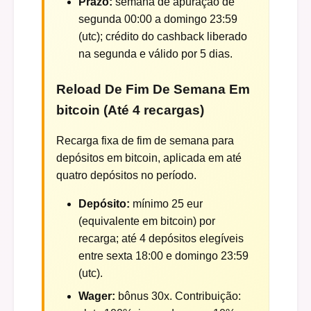
Prazo:
semana de apuração de
segunda 00:00 a domingo 23:59
(utc); crédito do cashback liberado
na segunda e válido por 5 dias.
Reload De Fim De Semana Em
bitcoin (Até 4 recargas)
Recarga fixa de fim de semana para
depósitos em bitcoin, aplicada em até
quatro depósitos no período.
Depósito:
mínimo 25 eur
(equivalente em bitcoin) por
recarga; até 4 depósitos elegíveis
entre sexta 18:00 e domingo 23:59
(utc).
Wager:
bônus 30x. Contribuição: