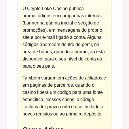
O Crypto Loko Casino publica
promocódigos em campanhas internas
(banner na página inicial e secção de
promoções), em mensagens do próprio
site e por e-mail ligado à conta. Alguns
códigos aparecem dentro do perfil, na
área de bónus, quando a promoção está
disponível para o seu nível de conta ou
para o seu país.
Também surgem em ações de afiliados e
em páginas de parceiros, quando o
casino libera um código para uma fonte
específica. Nesses casos, o código
costuma ter prazo curto e uso limitado a
novos registos ou ao primeiro depósito.