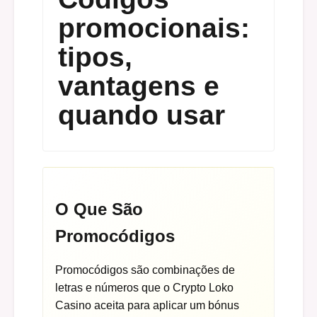
promocionais:
tipos,
vantagens e
quando usar
O Que São
Promocódigos
Promocódigos são combinações de
letras e números que o Crypto Loko
Casino aceita para aplicar um bónus