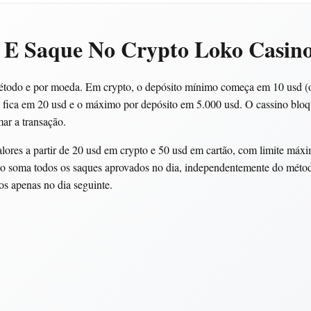
o E Saque No Crypto Loko Casin
étodo e por moeda. Em crypto, o depósito mínimo começa em 10 usd (ou
 fica em 20 usd e o máximo por depósito em 5.000 usd. O cassino bloq
mar a transação.
lores a partir de 20 usd em crypto e 50 usd em cartão, com limite máx
rio soma todos os saques aprovados no dia, independentemente do méto
dos apenas no dia seguinte.