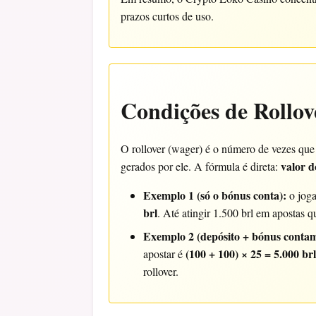
prazos curtos de uso.
Condições de Rollo
O rollover (wager) é o número de vezes que
valor d
gerados por ele. A fórmula é direta:
Exemplo 1 (só o bónus conta):
o joga
brl
. Até atingir 1.500 brl em apostas 
Exemplo 2 (depósito + bónus conta
(100 + 100) × 25 = 5.000 br
apostar é
rollover.